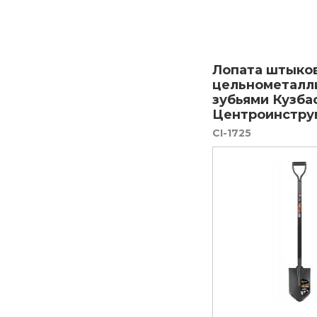
Лопата штыко
цельнометалл
зубьями Кузба
Центроинструм
CI-1725