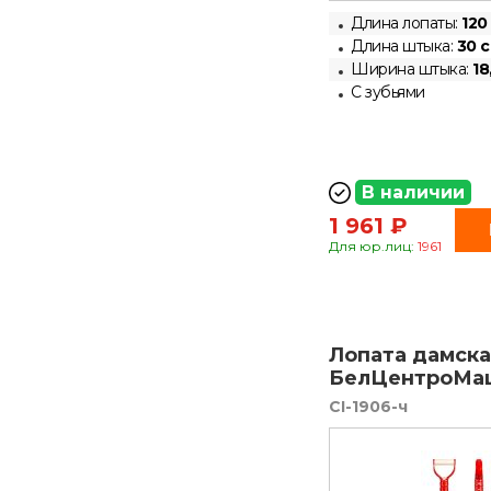
Длина лопаты:
120
Длина штыка:
30 
Ширина штыка:
18
С зубьями
В наличии
1 961 ₽
Для юр.лиц:
1961
Лопата дамска
БелЦентроМаш
CI-1906-ч