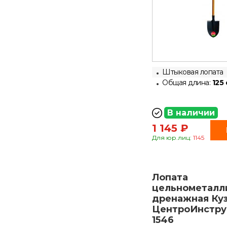
Штыковая лопата
Общая длина:
125
В наличии
1 145 ₽
Для юр.лиц:
1145
Лопата
цельнометалл
дренажная Ку
ЦентроИнстру
1546