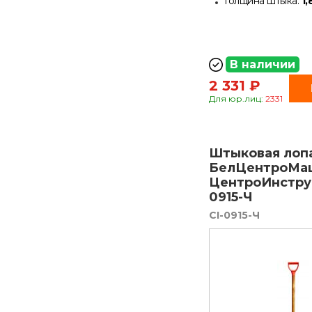
Толщина штыка:
1,
В наличии
2 331 ₽
Для юр.лиц:
2331
Штыковая лопа
БелЦентроМа
ЦентроИнстру
0915-Ч
CI-0915-Ч