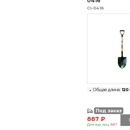
0416
CI-0416
Общая длина:
120
Под заказ
887 ₽
Для юр.лиц:
887