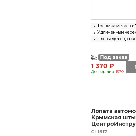
Толщина металла:
1
Удлиненный чере
Площадка под ногу
Под заказ
1 370 ₽
Для юр.лиц:
1370
Лопата автом
Крымская шты
ЦентроИнструм
CI-1617