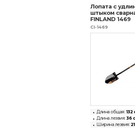
Лопата с удл
штыком сварн
FINLAND 1469
CI-1469
Длина общая:
132 
Длина лезвия:
36 
Ширина лезвия:
2