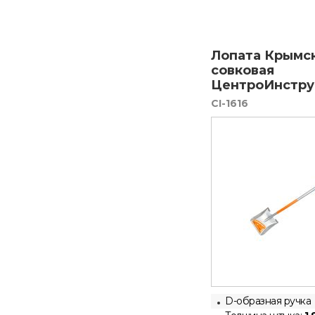
Лопата Крымс
совковая
ЦентроИнструм
CI-1616
D-образная ручка