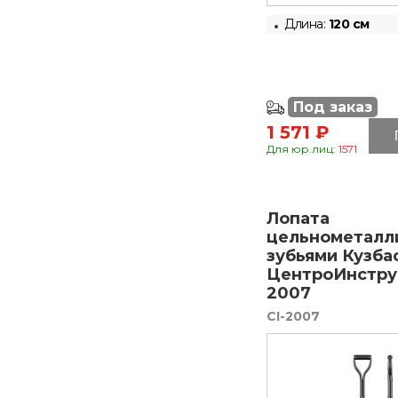
Длина:
120 см
Под заказ
1 571 ₽
Для юр.лиц:
1571
Лопата
цельнометалл
зубьями Кузбас
ЦентроИнстру
2007
CI-2007