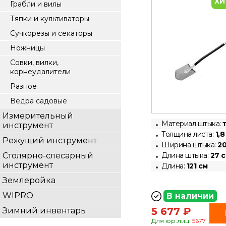
ХИ
Грабли и вилы
Тяпки и культиваторы
Сучкорезы и секаторы
Ножницы
Совки, вилки,
корнеудалители
Разное
Ведра садовые
Измерительный
Материал штыка:
инструмент
Толщина листа:
1,8
Режущий инструмент
Ширина штыка:
20
Столярно-слесарный
Длина штыка:
27 
инструмент
Длина:
121 см
Землеройка
WIPRO
В наличии
5 677 ₽
Зимний инвентарь
Для юр.лиц:
5677