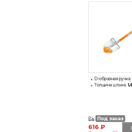
D-образная ручка
Толщина штыка:
1,
Под заказ
616 ₽