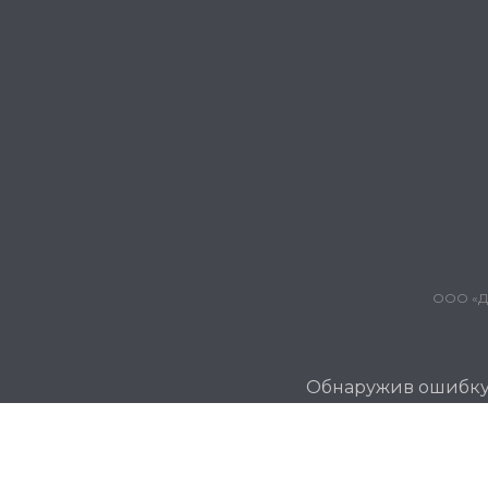
ООО «Дж
Обнаружив ошибку и