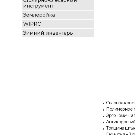
Столярно-слесарный
инструмент
Землеройка
WIPRO
Зимний инвентарь
Сварная конс
Полимерное 
Эргономичная
Антикоррози
Толщина штыка
Гарантия – 3 