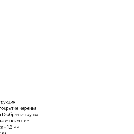
трукция
покрытие черенка
 D-образная ручка
йное покрытие
 – 1,8 мм
года