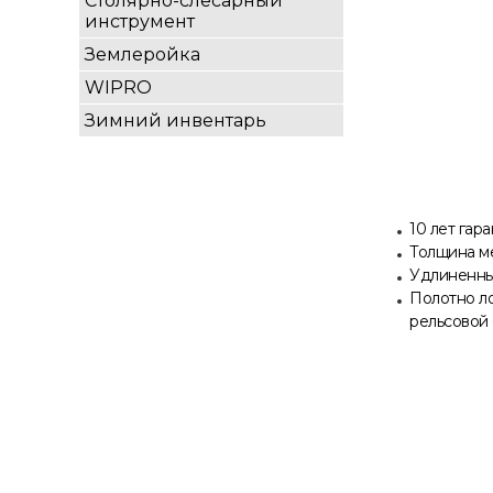
Столярно-слесарный
инструмент
Землеройка
WIPRO
Зимний инвентарь
10 лет гар
Толщина ме
Удлиненны
Полотно ло
рельсовой