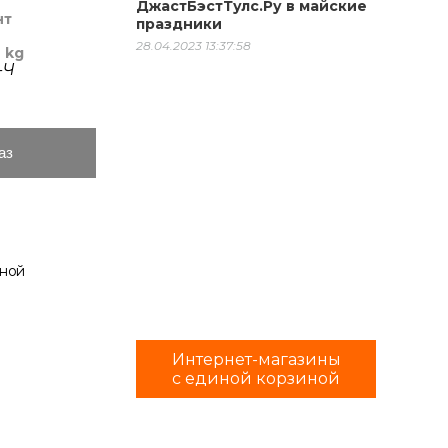
ДжастБэстТулс.Ру в майские
нт
праздники
28.04.2023 13:37:58
 kg
-Ч
аз
нной
Интернет-магазины
с единой корзиной