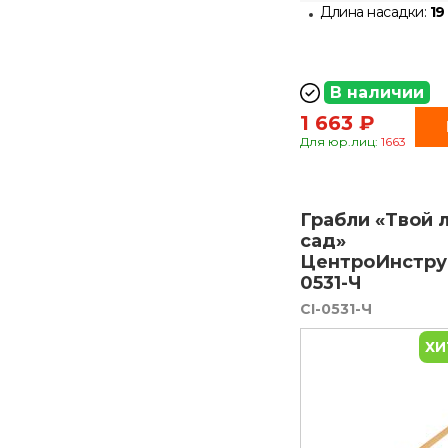
Длина насадки:
19
В наличии
1 663 ₽
Для юр.лиц:
1663
Грабли «Твой
сад»
ЦентроИнстру
0531-Ч
CI-0531-Ч
ХИ