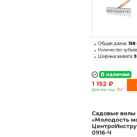
Общая длина:
138
Количество зубьев
Ширина захвата:
3
В наличии
1 152 ₽
Для юр.лиц:
1152
Садовые вилы
«Молодость м
ЦентроИнстру
0916-Ч