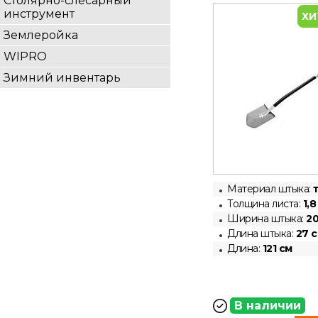
Столярно-слесарный
инструмент
ХИ
Землеройка
WIPRO
Зимний инвентарь
Материал штыка:
Толщина листа:
1,8
Ширина штыка:
20
Длина штыка:
27 
Длина:
121 см
В наличии