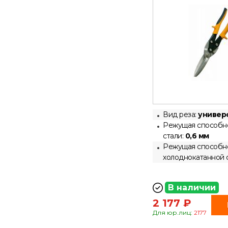
Вид реза:
универ
Режущая способно
стали:
0,6 мм
Режущая способн
холоднокатанной 
В наличии
2 177 ₽
Для юр.лиц:
2177