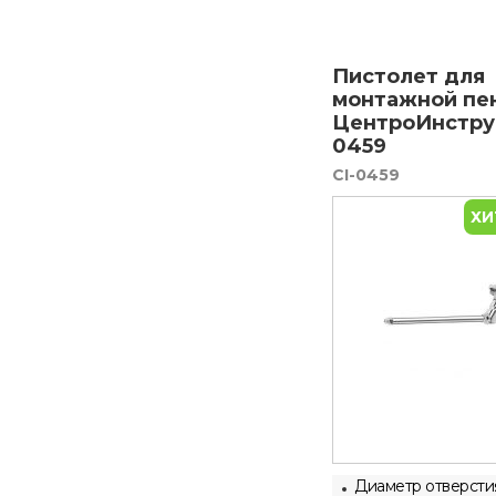
Пистолет для
монтажной пе
ЦентроИнстру
0459
CI-0459
ХИ
Диаметр отверсти