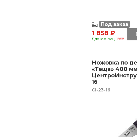
Под заказ
1 858 ₽
Для юр.лиц:
1858
Ножовка по д
«Теща» 400 м
ЦентроИнстру
16
CI-23-16