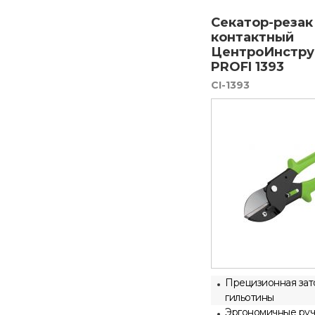
Секатор-резак
контактный
ЦентроИнстру
PROFI 1393
CI-1393
Прецизионная зат
гильотины
Эргономичные руч