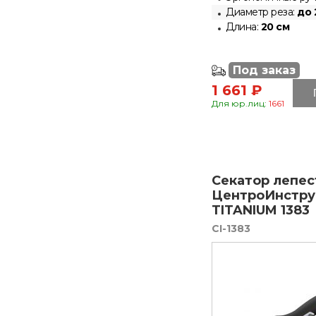
Диаметр реза:
до 
Длина:
20 см
Под заказ
1 661 ₽
Для юр.лиц:
1661
Секатор лепе
ЦентроИнстру
TITANIUM 1383
CI-1383