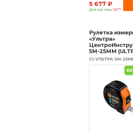
5 677 ₽
Для юр.лиц:
5677
Рулетка измер
«Ультра»
ЦентроИнстру
5М-25ММ (ULT
CI-УЛЬТРА 5М-25М
ХИ