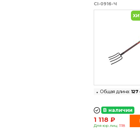
CI-0916-Ч
ХИ
Общая длина:
127
В наличии
1 118 ₽
Для юр.лиц:
1118