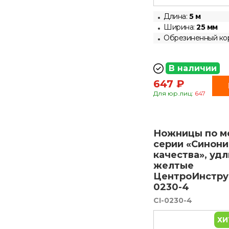
Длина:
5 м
Ширина:
25 мм
Обрезиненный ко
В наличии
647 ₽
Для юр.лиц:
647
Ножницы по м
серии «Синон
качества», уд
желтые
ЦентроИнстру
0230-4
CI-0230-4
ХИ