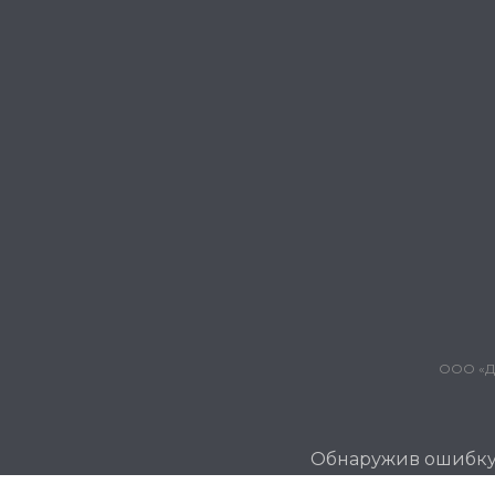
ООО «Дж
Обнаружив ошибку и