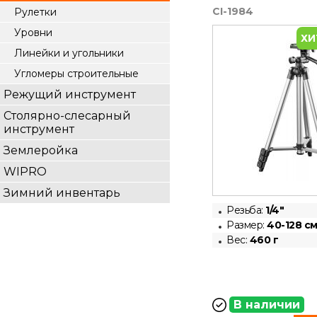
CI-1984
Рулетки
Уровни
ХИ
Линейки и угольники
Угломеры строительные
Режущий инструмент
Столярно-слесарный
инструмент
Землеройка
WIPRO
Зимний инвентарь
Резьба:
1/4"
Размер:
40-128 с
Вес:
460 г
В наличии