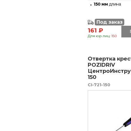
150 мм
длина
Под заказ
161 ₽
Для юр.лиц:
150
Отвертка крес
POZIDRIV
ЦентроИнструм
150
CI-721-150