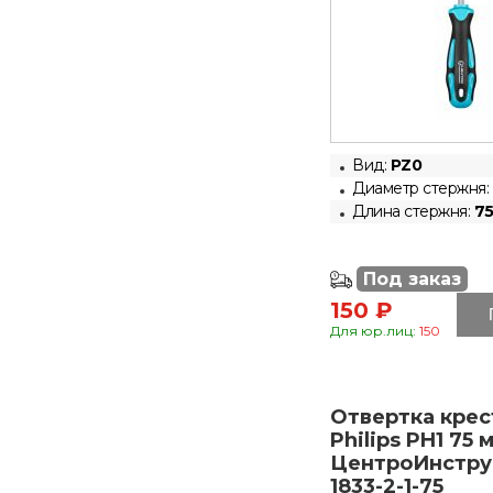
Вид:
PZ0
Диаметр стержня:
Длина стержня:
75
Под заказ
150 ₽
Для юр.лиц:
150
Отвертка крес
Philips PH1 75 
ЦентроИнстру
1833-2-1-75