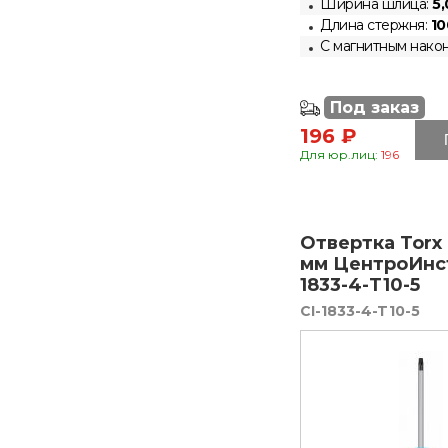
Ширина шлица:
5,
Длина стержня:
10
С магнитным нако
Под заказ
196 ₽
Для юр.лиц:
196
Отвертка Torx 
мм ЦентроИнс
1833-4-T10-5
CI-1833-4-T10-5