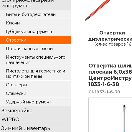
Столярно-слесарный
инструмент
Биты и битодержатели
Ключи
Губцевый инструмент
Отвертки
диэлектрическ
Отвертки
Кол-во товаров 16
Шестигранные ключи
Инструменты специального
назначения
Отвертка шли
Пистолеты для герметика и
плоская 6,0х3
монтажной пены
ЦентроИнстру
1833-1-6-38
Степлеры
CI-1833-1-6-38
Стамески
Ударный инструмент
Землеройка
WIPRO
Зимний инвентарь