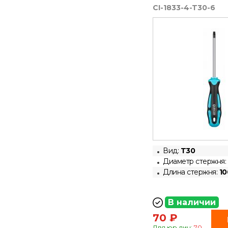
CI-1833-4-T30-6
Вид:
T30
Диаметр стержня:
Длина стержня:
10
В наличии
70 ₽
Для юр.лиц:
70