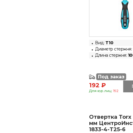
Вид:
T10
Диаметр стержня:
Длина стержня:
10
Под заказ
192 ₽
Для юр.лиц:
192
Отвертка Torx 
мм ЦентроИнс
1833-4-T25-6