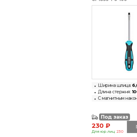
Ширина шлица:
6,
Длина стержня:
10
С магнитным нако
Под заказ
230 ₽
Для юр.лиц:
230