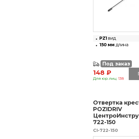
PZ1
вид
150 мм
длина
Под заказ
148 ₽
Для юр.лиц:
138
Отвертка крес
POZIDRIV
ЦентроИнстру
722-150
CI-722-150