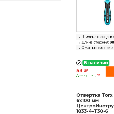
Ширина шлица:
6,
Длина стержня:
38
С магнитным нако
В наличии
53 ₽
Для юр.лиц:
53
Отвертка Torx
6х100 мм
ЦентроИнстру
1833-4-T30-6