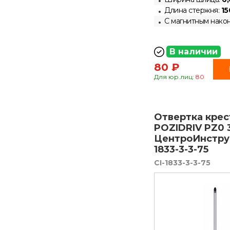
Длина стержня:
15
С магнитным нако
В наличии
80 ₽
Для юр.лиц:
80
Отвертка крес
POZIDRIV PZ0 
ЦентроИнстру
1833-3-3-75
CI-1833-3-3-75