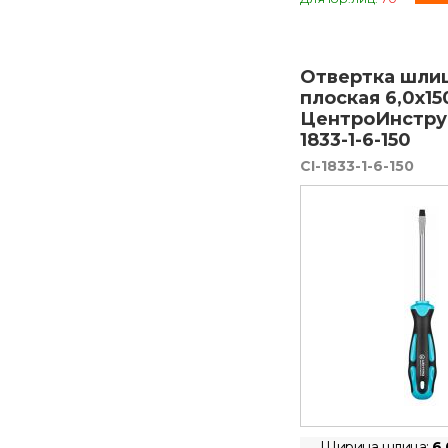
Отвертка шли
плоская 6,0х15
ЦентроИнстру
1833-1-6-150
CI-1833-1-6-150
Ширина шлица:
6,