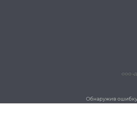
ООО «Дж
Обнаружив ошибку и