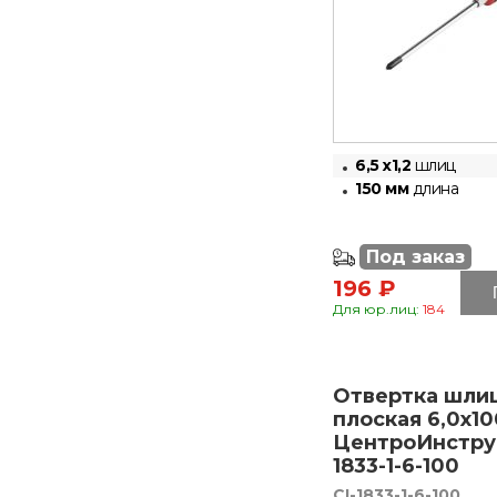
6,5 x1,2
шлиц
150 мм
длина
Под заказ
196 ₽
Для юр.лиц:
184
Отвертка шли
плоская 6,0х1
ЦентроИнстру
1833-1-6-100
CI-1833-1-6-100