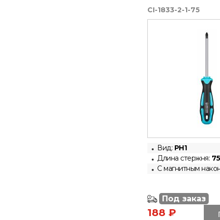
CI-1833-2-1-75
Вид:
PH1
Длина стержня:
75
С магнитным нако
Под заказ
188 ₽