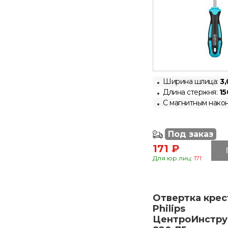
Ширина шлица:
3,
Длина стержня:
15
С магнитным нако
Под заказ
171 ₽
Для юр.лиц:
171
Отвертка крес
Philips
ЦентроИнстру