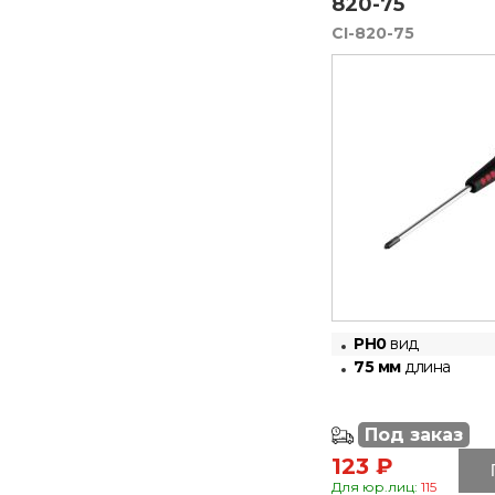
820-75
CI-820-75
PH0
вид
75 мм
длина
Под заказ
123 ₽
Для юр.лиц:
115