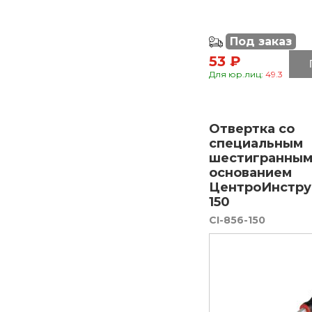
Под заказ
53 ₽
Для юр.лиц:
49.3
Отвертка со
специальным
шестигранны
основанием
ЦентроИнстру
150
CI-856-150