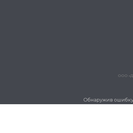
ООО «Дж
Обнаружив ошибку и