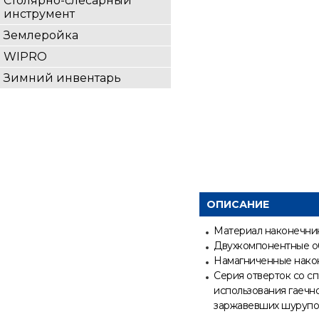
Столярно-слесарный
инструмент
Землеройка
WIPRO
Зимний инвентарь
ОПИСАНИЕ
Материал наконечник
Двухкомпонентные о
Намагниченные нако
Серия отверток со с
использования гаечно
заржавевших шурупов