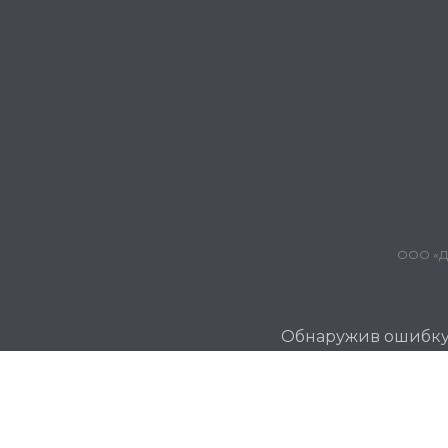
ООО «Дж
Обнаружив ошибку и