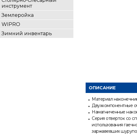
Столярно-слесарный
инструмент
Землеройка
WIPRO
Зимний инвентарь
ОПИСАНИЕ
Материал наконечник
Двухкомпонентные о
Намагниченные нако
Серия отверток со с
использования гаечно
заржавевших шурупов