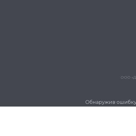
ООО «Дж
Обнаружив ошибку и