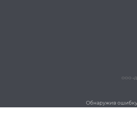
ООО «Дж
Обнаружив ошибку и