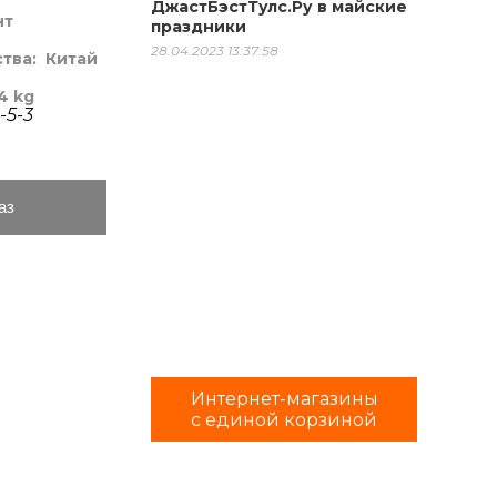
ДжастБэстТулс.Ру в майские
нт
праздники
28.04.2023 13:37:58
ства:
Китай
4 kg
-5-3
аз
Интернет-магазины
с единой корзиной