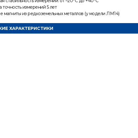
я стабильность измерений: от –20°С до +40°С
а точность измерений 5 лет
 магниты из редкоземельных металлов (у модели ЛМ14)
КИЕ ХАРАКТЕРИСТИКИ