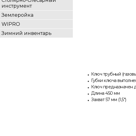
Столярно-слесарный
инструмент
Землеройка
WIPRO
Зимний инвентарь
Ключ трубный (газовы
Губки ключа выполнен
Ключ предназначен дл
Длина 450 мм
Захват 57 мм (1,5")