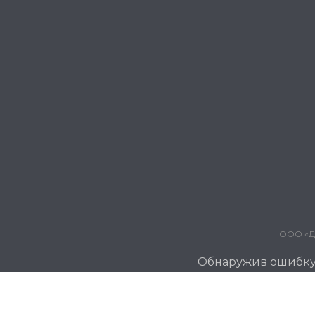
ООО «Дж
Обнаружив ошибку и