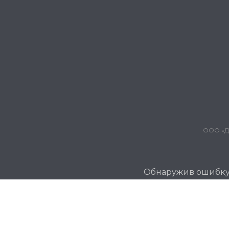
ООО «Дж
Обнаружив ошибку и