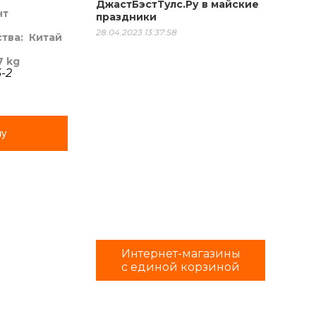
ДжастБэстТулс.Ру в майские
нт
праздники
28.04.2023 13:37:58
ства:
Китай
7 kg
-2
ну
Интернет-магазины
с единой корзиной