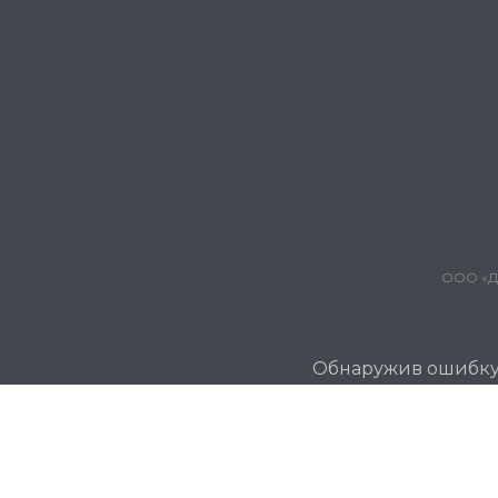
ООО «Дж
Обнаружив ошибку и