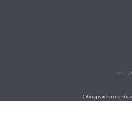
ООО «Дж
Обнаружив ошибку и