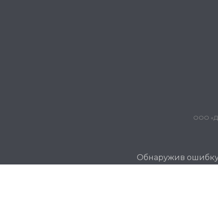
ООО «Дж
Обнаружив ошибку и