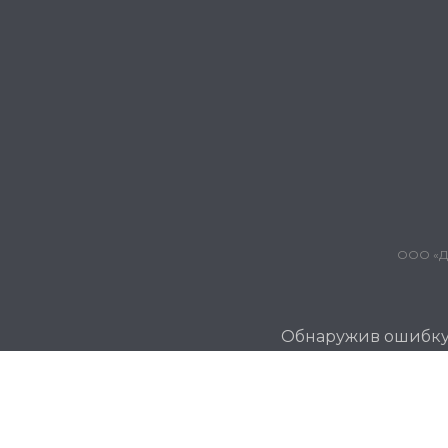
ООО «Дж
Обнаружив ошибку и