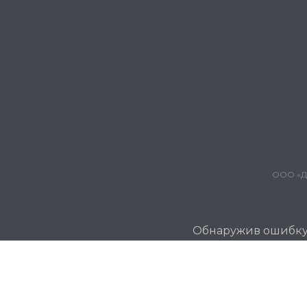
ООО «Дж
Обнаружив ошибку и