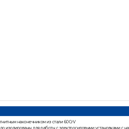
агнитным наконечником из стали 60CrV
ало изолированы для работы с электросиловыми установками с 