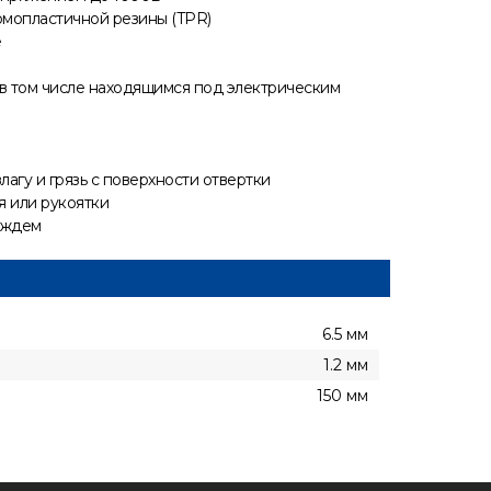
рмопластичной резины (TPR)
е
в том числе находящимся под электрическим
агу и грязь с поверхности отвертки
 или рукоятки
ождем
6.5 мм
1.2 мм
150 мм