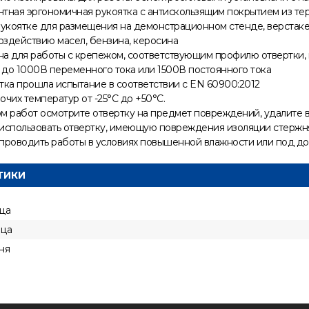
тная эргономичная рукоятка с антискользящим покрытием из те
рукоятке для размещения на демонстрационном стенде, верстак
оздействию масел, бензина, керосина
а для работы с крепежом, соответствующим профилю отвертки, 
до 1000В переменного тока или 1500В постоянного тока
тка прошла испытание в соответствии с EN 60900:2012
чих температур от -25°С до +50°С.
м работ осмотрите отвертку на предмет повреждений, удалите вл
использовать отвертку, имеющую повреждения изоляции стержня
проводить работы в условиях повышенной влажности или под д
ТИКИ
ца
ица
ня