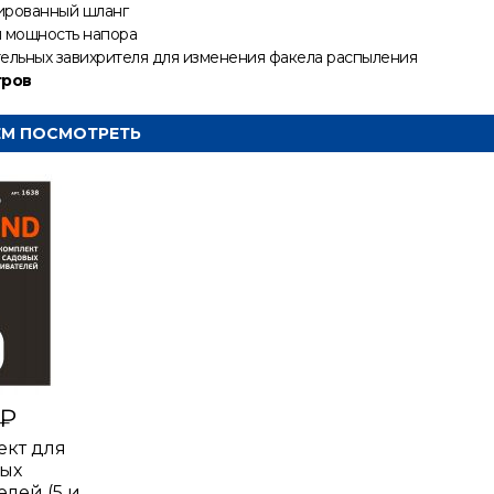
ированный шланг
 мощность напора
ельных завихрителя для изменения факела распыления
тров
ЕМ ПОСМОТРЕТЬ
 ₽
кт для
ых
лей (5 и