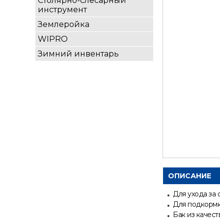
Столярно-слесарный
инструмент
Землеройка
WIPRO
Зимний инвентарь
ОПИСАНИЕ
Для ухода за
Для подкормк
Бак из качес