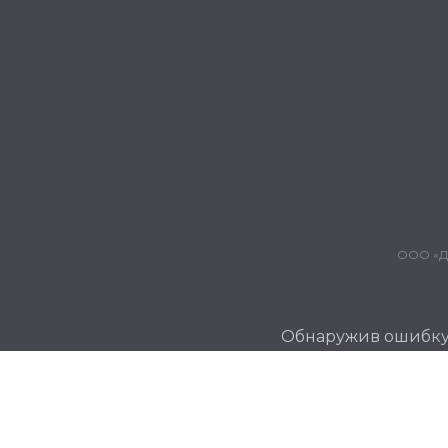
ООО «Дж
Обнаружив ошибку и