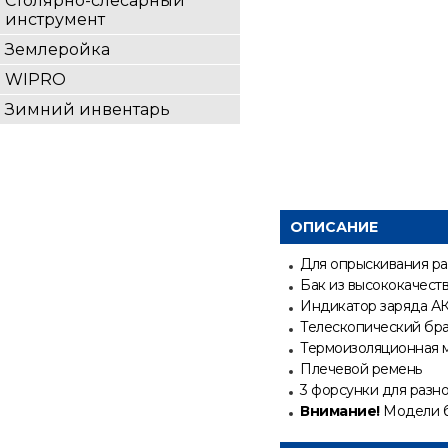
Столярно-слесарный
инструмент
Землеройка
WIPRO
Зимний инвентарь
ОПИСАНИЕ
Для опрыскивания ра
Бак из высококачест
Индикатор заряда А
Телескопический бра
Термоизоляционная м
Плечевой ремень
3 форсунки для разно
Внимание!
Модели б