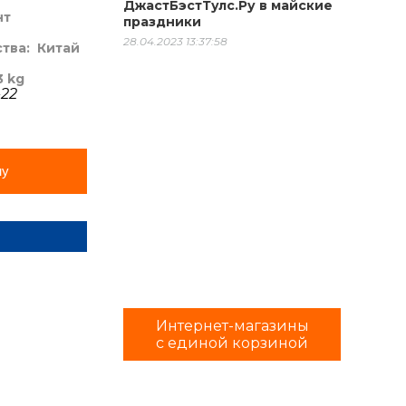
ДжастБэстТулс.Ру в майские
нт
праздники
28.04.2023 13:37:58
ства:
Китай
3 kg
-22
ну
Интернет-магазины
с единой корзиной