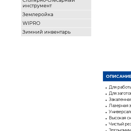
Столярно-слесарный
инструмент
Землеройка
WIPRO
Зимний инвентарь
ОПИСАНИ
Для работ
Для загото
Закаленная
Лазерная з
Универсал
Высокая ск
Чистый ре
Эргономич