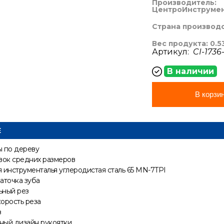
Производитель:
ЦентроИнструме
Страна производ
Вес продукта: 0.5
Артикул:
CI-1736
В наличии
В корзи
Е
ы по дереву
вок средних размеров
 инструменталья углеродистая сталь 65 MN-7TPI
аточка зуба
ьный рез
орость реза
з
ный дизайн рукоятки