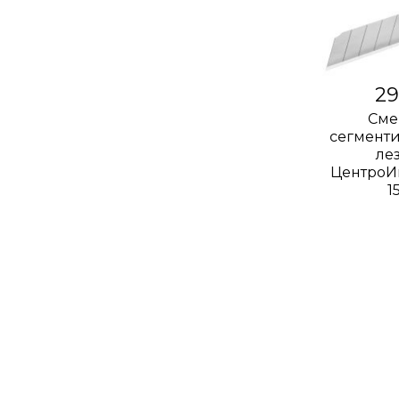
29
Сме
сегмент
ле
ЦентроИ
1