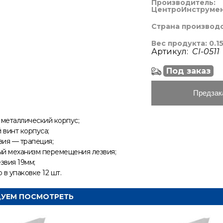
Производитель:
ЦентроИнструме
Страна производ
Вес продукта: 0.15
Артикул:
CI-0511
Под заказ
Предзак
металлический корпус;
винт корпуса;
вия
— трапеция;
ый механизм перемещения лезвия;
звия 19мм;
 в
упаковке 12
шт.
УЕМ ПОСМОТРЕТЬ