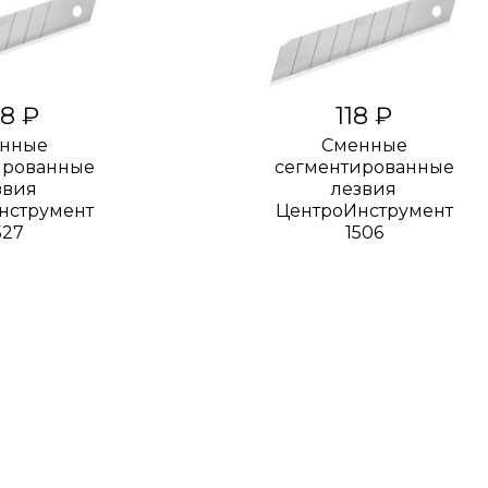
8 ₽
118 ₽
нные
Сменные
ированные
сегментированные
звия
лезвия
нструмент
ЦентроИнструмент
527
1506