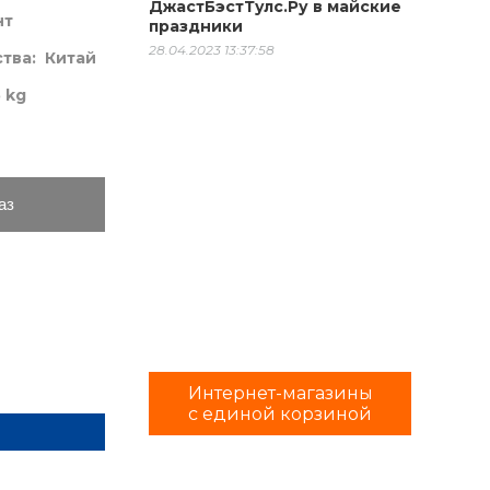
ДжастБэстТулс.Ру в майские
нт
праздники
28.04.2023 13:37:58
ства:
Китай
 kg
аз
Интернет-магазины
с единой корзиной