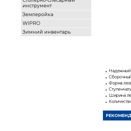
Столярно-слесарный
инструмент
Землеройка
WIPRO
Зимний инвентарь
Надежный 
Сборочный 
Форма лез
Ступенчат
Ширина ле
Количество
РЕКОМЕНД