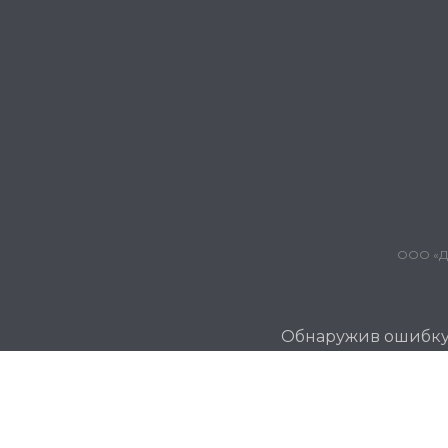
ООО «Дж
Обнаружив ошибку и