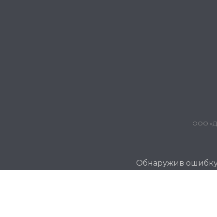
ООО «Дж
Обнаружив ошибку и