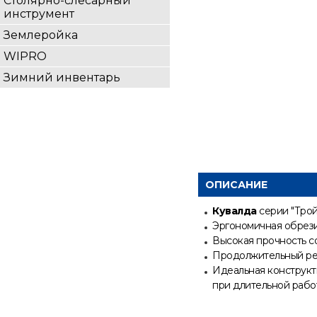
Столярно-слесарный
инструмент
Землеройка
WIPRO
Зимний инвентарь
ОПИСАНИЕ
Кувалда
серии "Тройн
Эргономичная обрези
Высокая прочность с
Продолжительный ре
Идеальная конструкти
при длительной рабо