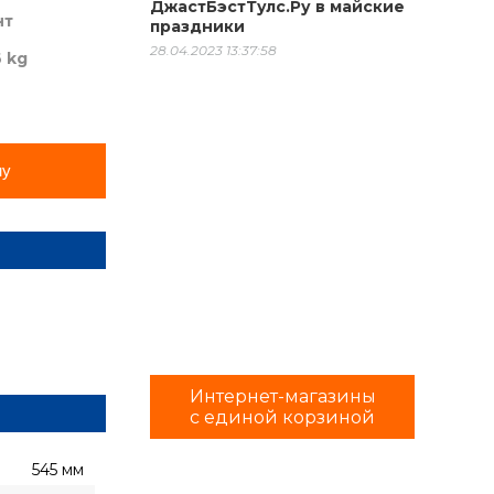
ДжастБэстТулс.Ру в майские
нт
праздники
28.04.2023 13:37:58
6 kg
ну
Интернет-магазины
с единой корзиной
545 мм