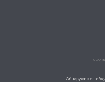
ООО «Дж
Обнаружив ошибку и