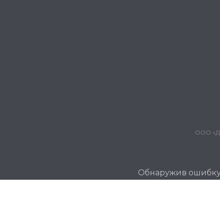
ООО «Дж
Обнаружив ошибку и