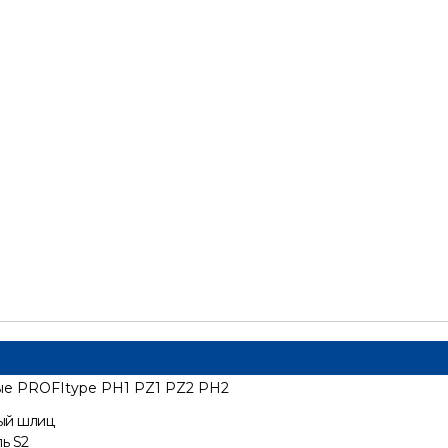
ые PROFItype PH1 PZ1 PZ2 PH2
ый шлиц
ь S2