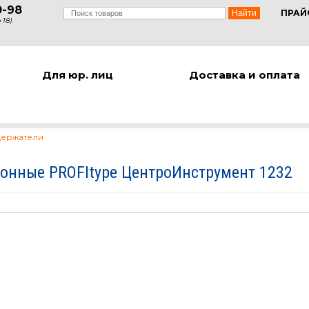
0-98
ПРАЙ
 18)
Для юр. лиц
Доставка и оплата
держатели
онные PROFItype ЦентроИнструмент 1232