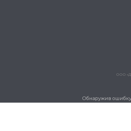
ООО «Дж
Обнаружив ошибку и