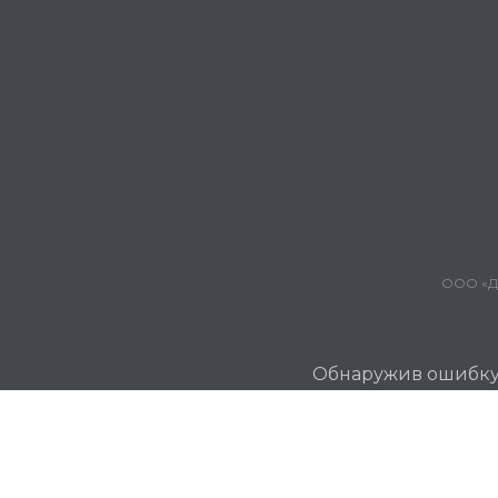
ООО «Дж
Обнаружив ошибку и